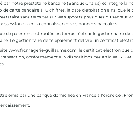
é par notre prestataire bancaire (Banque Chalus) et intègre la 
o de carte bancaire à 16 chiffres, la date d’expiration ainsi que
restataire sans transiter sur les supports physiques du serveur
w
 possession ou en sa connaissance vos données bancaires.
 de paiement est routée en temps réel sur le gestionnaire de t
re. Le gestionnaire de télépaiement délivre un certificat électr
 site
www.fromagerie-guillaume.com
, le certificat électronique
transaction, conformément aux dispositions des articles 1316 et s
es.
 être émis par une banque domiciliée en France à l’ordre de : F
s encaissement.