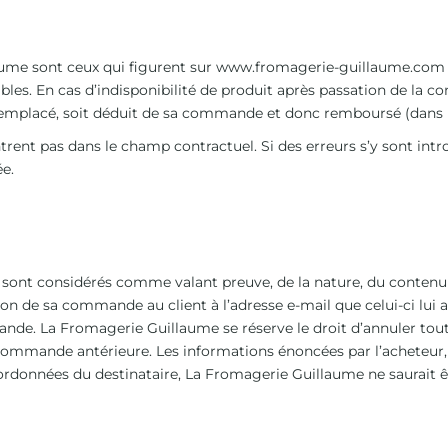
ume sont ceux qui figurent sur
www.fromagerie-guillaume.com
nibles. En cas d’indisponibilité de produit après passation de la
 remplacé, soit déduit de sa commande et donc remboursé (dans un
ntrent pas dans le champ contractuel. Si des erreurs s’y sont intr
e.
ont considérés comme valant preuve, de la nature, du contenu 
on de sa commande au client à l’adresse e-mail que celui-ci lui
nde. La Fromagerie Guillaume se réserve le droit d’annuler tou
ne commande antérieure. Les informations énoncées par l’acheteu
 coordonnées du destinataire, La Fromagerie Guillaume ne saurait 