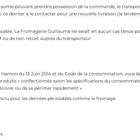
ersonne pouvant prendre possession de la commande, le transport
insi ce dernier à le contacter pour une nouvelle livraison (le lende
ssable, La Fromagerie Guillaume ne serait en aucun cas tenue p
if ou de non retrait auprès du transporteur.
oi Hamon du 13 Juin 2014 et du Code de la consommation, vous bén
es produits « confectionnés selon les spécifications du consomma
tériorer ou de se périmer rapidement ».
 exclu pour les denrées périssables comme le fromage.
s.