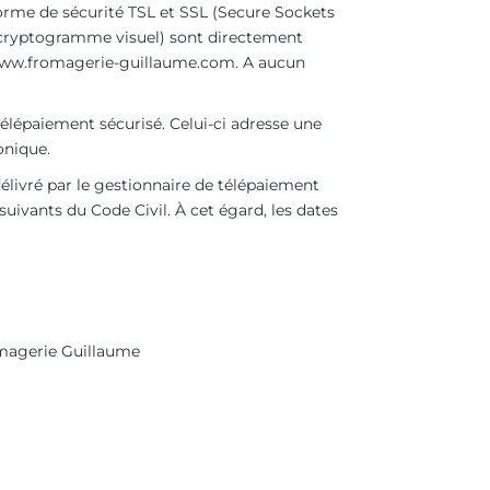
norme de sécurité TSL et SSL (Secure Sockets
 le cryptogramme visuel) sont directement
ww.fromagerie-guillaume.com
. A aucun
élépaiement sécurisé. Celui-ci adresse une
onique.
 délivré par le gestionnaire de télépaiement
uivants du Code Civil. À cet égard, les dates
romagerie Guillaume